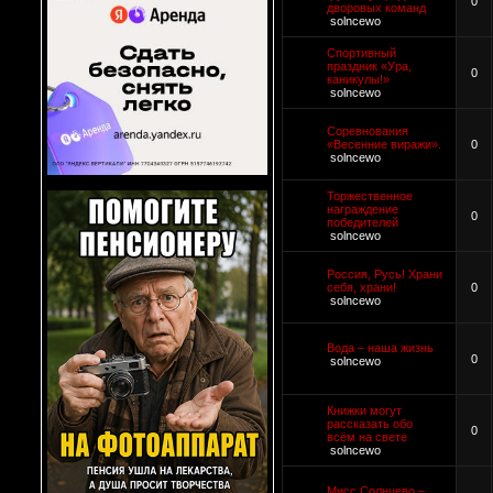
0
дворовых команд
solncewo
Спортивный
праздник «Ура,
0
каникулы!»
solncewo
Соревнования
«Весенние виражи».
0
solncewo
Торжественное
награждение
0
победителей
solncewo
Россия, Русь! Храни
себя, храни!
0
solncewo
Вода – наша жизнь
0
solncewo
Книжки могут
рассказать обо
0
всём на свете
solncewo
Мисс Солнцево –