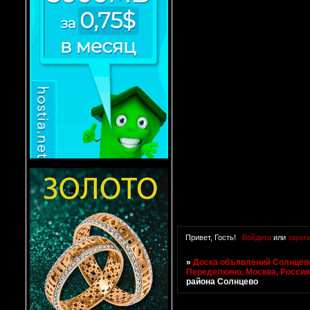
Привет, Гость!
Войдите
или
зарег
»
Доска объявлений Солнцево
Переделкино, Москва, Росси
района Солнцево