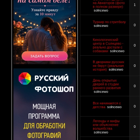
на Авиаторов (фото
1
в полном размере)
solncewo
Турнир по стритболу
0
solncewo
Кинологический
центр в Солнцево -
0
реально достали с
собаками
solncewo
В дворники русских
не берут (реальная
0
история)
solncewo
День открытых
дверей в студии
0
раннего развития
solncewo
Все начинается с
0
детства
solncewo
Легенды и мифы
или объяснение
0
волшебства
solncewo