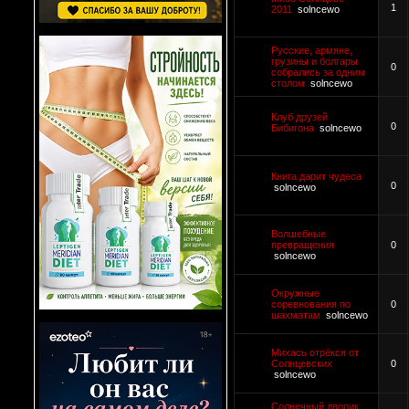
1
2011
solncewo
Русские, армяне,
грузины и болгары
0
собрались за одним
столом
solncewo
Клуб друзей
0
Бибигона
solncewo
Книга дарит чудеса
0
solncewo
Волшебные
превращения
0
solncewo
Окружные
соревнования по
0
шахматам
solncewo
Михась отрёкся от
Солнцевских
0
solncewo
Солнечный дворик