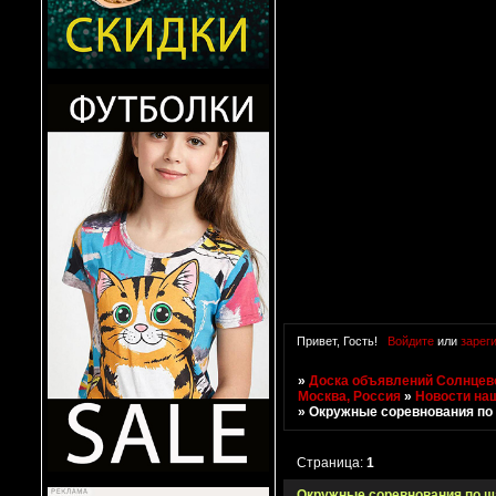
Привет, Гость!
Войдите
или
зарег
»
Доска объявлений Солнцево
Москва, Россия
»
Новости на
»
Окружные соревнования по
Страница:
1
Окружные соревнования по 