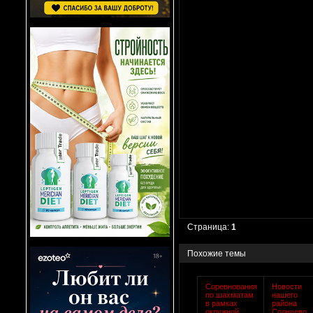
Страница:
1
Похожие темы
Cоревнования
Новости
по шахматам
нашего
в рамках
района
окружной
Солнцево