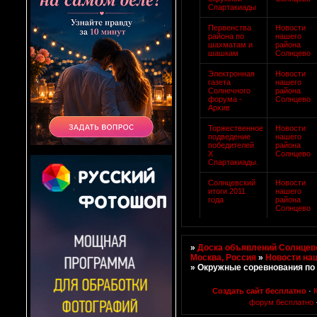
Спартакиады
Первенства
Новости
района по
нашего
шахматам и
района
шашкам
Солнцево
Электронная
Новости
газета
нашего
Солнечного
района
форума -
Солнцево
Архив
Торжественное
Новости
подведение
нашего
победителей
района
Х
Солнцево
Спартакиады.
Солнцевский
Новости
итоги 2011
нашего
года
района
Солнцево
»
Доска объявлений Солнцево
Москва, Россия
»
Новости на
»
Окружные соревнования по
Создать сайт бесплатно
·
форум бесплатно