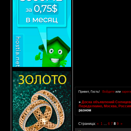
Привет, Гость!
Войдите
или
зарег
»
Доска объявлений Солнцево
Переделкино, Москва, Росси
разном
Страница:
«
1
…
6
7
8
9
»