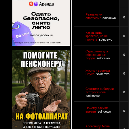
Реально ли
0
спастись?
solncewo
Как выпить
крепкого, но не
0
пьянеть
solncewo
Страшилки для
образованных
0
людей
solncewo
Жизнь - веселая
0
штука
solncewo
Скептики победили
экстрасенсов
0
solncewo
Почему атеизм
0
вреден
solncewo
Александр Мень: