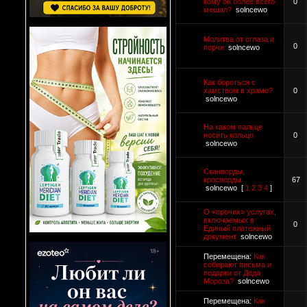
кому он более всего
0
мешал?
solncewo
Молитва от сглаза и
0
порчи
solncewo
Как бороться с
хамством в храме?
0
solncewo
На каком пальце
носить кольцо
0
solncewo
Сканворды,
кросворды
67
solncewo
[
1
2
3
4
]
О «прочих» услугах,
включаемых в
0
Единый платежный
документ
solncewo
Перемещена:
Как
собирают письма и
подарки от Деда
Мороза?
solncewo
Перемещена:
Как