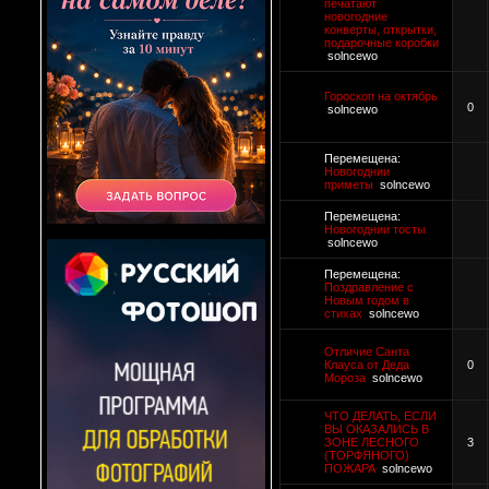
печатают
новогодние
конверты, открытки,
подарочные коробки
solncewo
Гороскоп на октябрь
0
solncewo
Перемещена:
Новогоднии
приметы
solncewo
Перемещена:
Новогоднии тосты
solncewo
Перемещена:
Поздравление с
Новым годом в
стихах
solncewo
Отличие Санта
Клауса от Деда
0
Мороза
solncewo
ЧТО ДЕЛАТЬ, ЕСЛИ
ВЫ ОКАЗАЛИСЬ В
ЗОНЕ ЛЕСНОГО
3
(ТОРФЯНОГО)
ПОЖАРА
solncewo