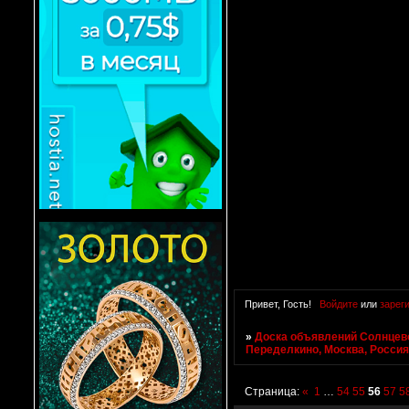
Привет, Гость!
Войдите
или
зарег
»
Доска объявлений Солнцево
Переделкино, Москва, Росси
Страница:
«
1
…
54
55
56
57
5