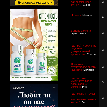
самоклеющиеся
3
этикетки
Сизов
Потолки
Милания
6
Замена балкона
3
Христомира
Где пройти обучение
обучение
3
ультразвуковой
диагностике
Ураган
Открытие
стоматологического
3
кабинета
Мелиана
Как поднять
иммунитет после
3
перенесенной
болезни
Print
Где покупать трубы
из
3
высококачественного
титана?
Гнев