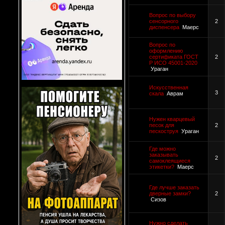
Вопрос по выбору
сенсорного
2
диспенсера
Маерс
Вопрос по
оформлению
сертификата ГОСТ
2
Р ИСО 45001-2020
Ураган
Искусственная
3
скала
Аврам
Нужен кварцевый
песок для
2
пескоструя
Ураган
Где можно
заказывать
2
самоклеящиеся
этикетки?
Маерс
Где лучше заказать
дверные замки?
2
Сизов
Нужно сделать