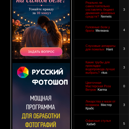
Реально ли
самостоятельно
составлять бюджет
3
движения денежных
средств?
Nemets
Головные боли у
4
брата
Мелиана
Слуховые аппараты
3
для пожилых
Hant
Какие трубы для
прокладки
3
водопровода лучше
выбрать?
ritus
Цветочная
Мастерская Роза
0
Ветров
Karma
Лекарства и мази от
псориаза
Мистер
3
Крабс
Офисные стулья
5
Хабиб