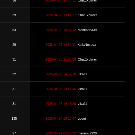
36
2026-04-30 20:38:32
ChatExplorer
39
2026-04-30 19:41:27
ChatExplorer
53
2026-04-29 16:37:43
Manrianna39
29
2026-04-27 14:54:11
KatiaNosova
31
2026-04-26 21:53:08
ChatExplorer
32
2026-04-26 14:52:10
vika11
31
2026-04-26 14:47:46
vika11
31
2026-04-26 14:46:30
vika11
135
2026-04-24 19:10:47
goguin
27
2026-04-21 07:46:23
mironovs920