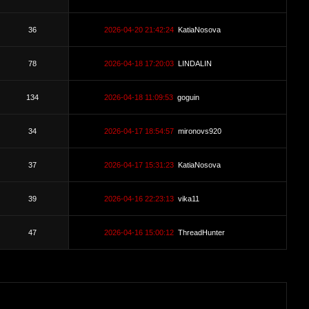
36
2026-04-20 21:42:24
KatiaNosova
78
2026-04-18 17:20:03
LINDALIN
134
2026-04-18 11:09:53
goguin
34
2026-04-17 18:54:57
mironovs920
37
2026-04-17 15:31:23
KatiaNosova
39
2026-04-16 22:23:13
vika11
47
2026-04-16 15:00:12
ThreadHunter