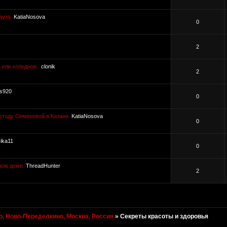
ауза
KatiaNosova
0
2
 или холодное.
clonik
2
vs920
0
етоду Семеновой в Казани
KatiaNosova
0
vika11
0
илом доме
ThreadHunter
2
, Ново-Переделкино, Москва, Россия
»
Секреты красоты и здоровья