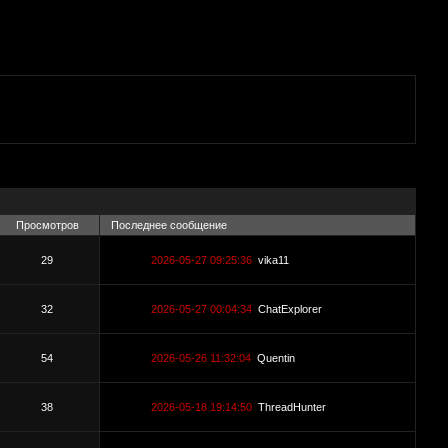
Просмотров
Последнее сообщение
29
2026-05-27 09:25:36
vika11
32
2026-05-27 00:04:34
ChatExplorer
54
2026-05-26 11:32:04
Quentin
38
2026-05-18 19:14:50
ThreadHunter