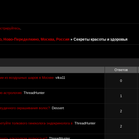
истрируйтесь
.
, Ново-Переделкино, Москва, Россия
»
Секреты красоты и здоровья
Ответов
ции из воздушных шаров в Москве
vika11
0
ую астрологию
ThreadHunter
1
неудачного окрашивания волос?
Dessert
2
етуйте толкового гинеколога-эндокринолога в
ThreadHunter
2
ечить алкоголизм полностью?
ThreadHunter