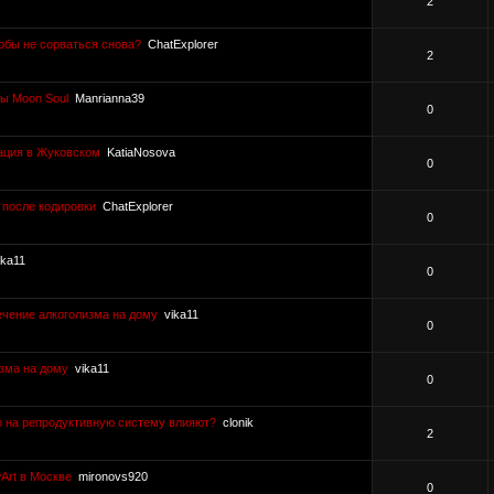
2
тобы не сорваться снова?
ChatExplorer
2
ы Moon Soul
Manrianna39
0
ация в Жуковском
KatiaNosova
0
т после кодировки
ChatExplorer
0
ika11
0
ечение алкоголизма на дому
vika11
0
зма на дому
vika11
0
о на репродуктивную систему влияют?
clonik
2
Art в Москве
mironovs920
0