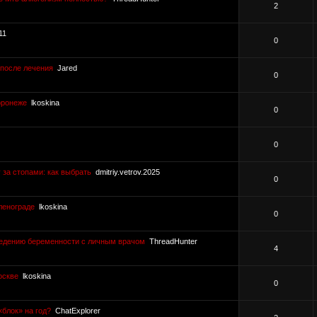
2
11
0
после лечения
Jared
0
оронеже
lkoskina
0
0
 за стопами: как выбрать
dmitriy.vetrov.2025
0
ленограде
lkoskina
0
ведению беременности с личным врачом
ThreadHunter
4
оскве
lkoskina
0
«блок» на год?
ChatExplorer