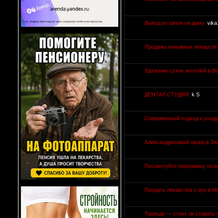
Вывод из запоя на дому
vika
Продажа ненужных лекарств 
Удаление сухих мозолей в В
ДЕНТАЛ СТУДИЯ
k S
Современный подход к уходу
Александритовый лазер в Зе
Посоветуйте программу по 
Продать лекарства с рук в М
Торпедо — стоит ли ставить 