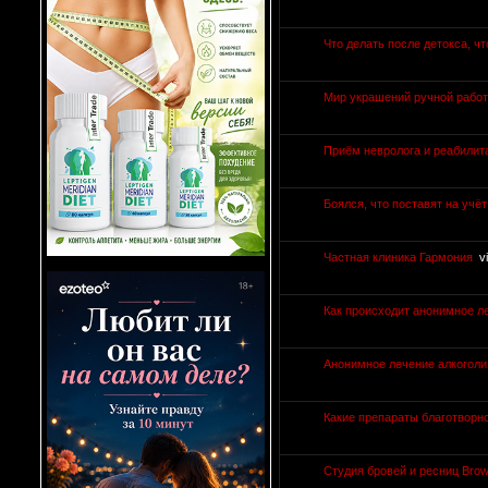
Что делать после детокса, ч
Мир украшений ручной работ
Приём невролога и реабилит
Боялся, что поставят на учё
Частная клиника Гармония
v
Как происходит анонимное л
Анонимное лечение алкоголи
Какие препараты благотворн
Студия бровей и ресниц Brow