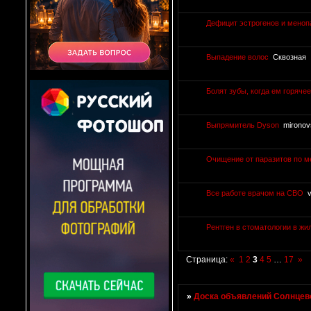
Дефицит эстрогенов и меноп
Выпадение волос
Сквозная
Болят зубы, когда ем горячее
Выпрямитель Dyson
mirono
Очищение от паразитов по м
Все работе врачом на СВО
Рентген в стоматологии в ж
Страница:
«
1
2
3
4
5
…
17
»
»
Доска объявлений Солнцево