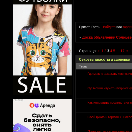
Привет, Гость!
Войдите
или
зарег
»
Доска объявлений Солнцево
Страница:
«
1
2
3
4
5
…
17
»
Секреты красоты и здоровья
Тема
Где можно заказать компози
где можно изучать ведическ
Как исправить последствия 
Сбой цикла и гормоны. Посов
Помогает ли капельница выл