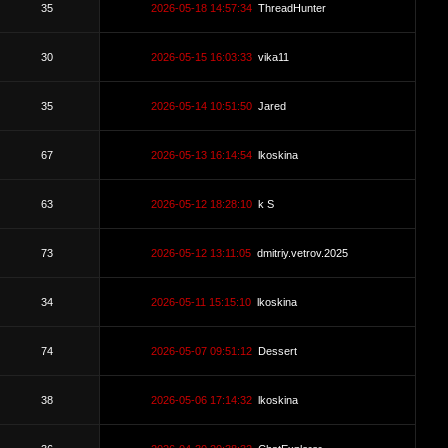
35
2026-05-18 14:57:34
ThreadHunter
30
2026-05-15 16:03:33
vika11
35
2026-05-14 10:51:50
Jared
67
2026-05-13 16:14:54
lkoskina
63
2026-05-12 18:28:10
k S
73
2026-05-12 13:11:05
dmitriy.vetrov.2025
34
2026-05-11 15:15:10
lkoskina
74
2026-05-07 09:51:12
Dessert
38
2026-05-06 17:14:32
lkoskina