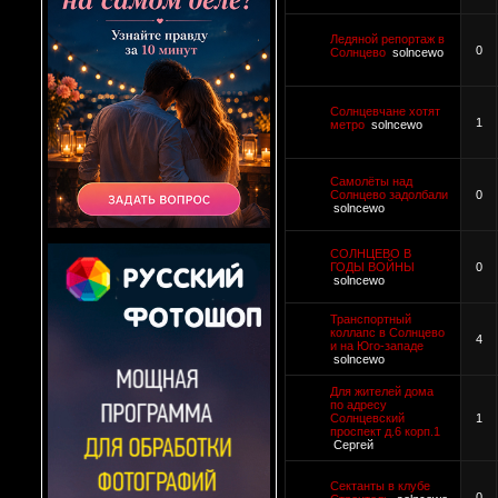
Ледяной репортаж в
0
Солнцево
solncewo
Солнцевчане хотят
1
метро
solncewo
Самолёты над
Солнцево задолбали
0
solncewo
СОЛНЦЕВО В
ГОДЫ ВОЙНЫ
0
solncewo
Транспортный
коллапс в Солнцево
4
и на Юго-западе
solncewo
Для жителей дома
по адресу
Солнцевский
1
проспект д.6 корп.1
Сергей
Сектанты в клубе
0