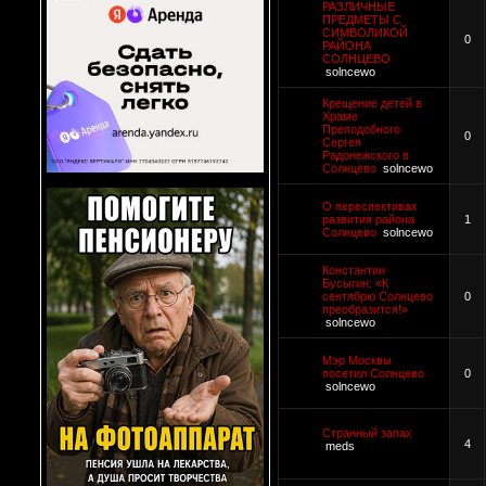
РАЗЛИЧНЫЕ
ПРЕДМЕТЫ С
СИМВОЛИКОЙ
0
РАЙОНА
СОЛНЦЕВО
solncewo
Крещение детей в
Храме
Преподобного
0
Сергея
Радонежского в
Солнцево
solncewo
О переспективах
развития района
1
Солнцево
solncewo
Константин
Бусыгин: «К
сентябрю Солнцево
0
преобразится!»
solncewo
Мэр Москвы
посетил Солнцево
0
solncewo
Странный запах
4
meds