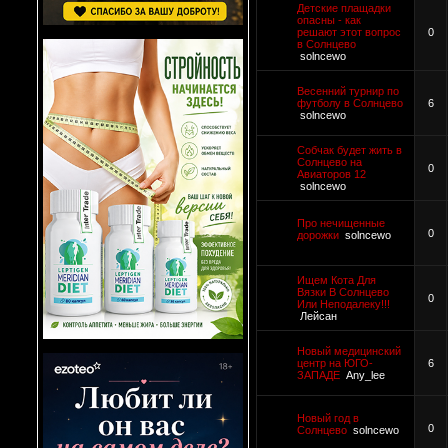
Детские плащадки
опасны - как
решают этот вопрос
0
в Солнцево
solncewo
Весенний турнир по
футболу в Солнцево
6
solncewo
Собчак будет жить в
Солнцево на
0
Авиаторов 12
solncewo
Про нечищенные
0
дорожки
solncewo
Ищем Кота Для
Вязки В Солнцево
0
Или Неподалеку!!!
Лейсан
Новый медицинский
центр на ЮГО-
6
ЗАПАДЕ
Any_lee
Новый год в
0
Солнцево
solncewo