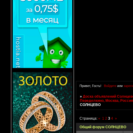
Привет, Гость!
Войдите
или
зарег
»
Доска объявлений Солнцево
Переделкино, Москва, Росси
СОЛНЦЕВО
Страница:
«
1
2
3
4
»
Общий форум СОЛНЦЕВО