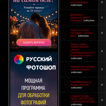
достижениями
0
solncewo
Дорожные
происшествия в
0
Солнцево
solncewo
Парк «60-летия
Октября» - начало -
0
фото
solncewo
Трасса через
"новую Москву"
свяжет
0
Симферопольское и
Боровское шоссе
solncewo
Нарушение тишины
и покоя граждан
0
solncewo
Соревнование по
играм с мячом!
0
solncewo
Стадион между
ГБОУ СОШ № 1011
0
и гимназией №1542
solncewo