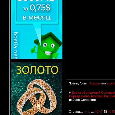
Привет, Гость!
Войдите
или
зарег
»
Доска объявлений Солнцево
Переделкино, Москва, Росси
района Солнцево
Страница:
«
1
…
46
47
48
49
5