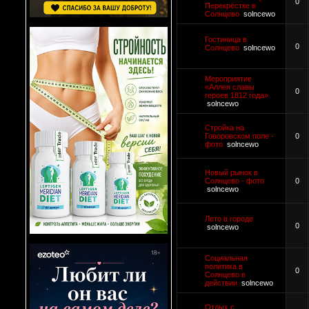
0
Перекрёстке в
Солнцево
solncewo
Гостиница в
0
Солнцево
solncewo
Мероприятие
«Аллея славы
0
героев 1812 года»
solncewo
Стройка на
Говоровском поле -
0
фото
solncewo
Новый рынок в
Солнцево - фото
0
solncewo
Лето в городе
0
solncewo
Социальная
политика в
0
Солнцево в
действии
solncewo
Отдых с