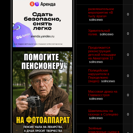
развлекательное
мероприятие «В
0
тылу врага»
solncewo
Удивительный
0
полив.
solncewo
Продолжается
реконструкция
детской площадки
0
на Авиаторов 12
solncewo
Полицейские
нарушители в
0
Переделкино
(видео)
solncewo
Массовая драка на
Главмосстроя
0
solncewo
Шампиньоны на
газонах в Солнцево
0
solncewo
Зелёные
плавленные сырки в