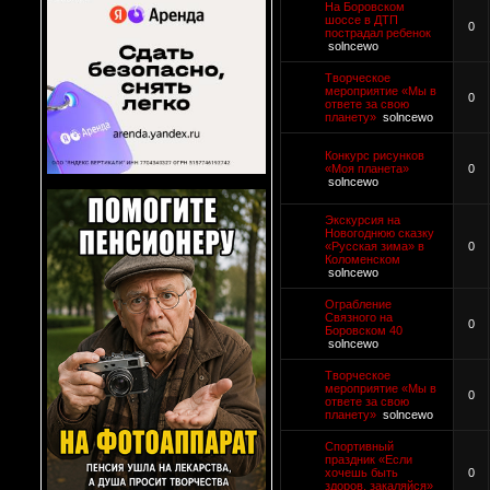
На Боровском
шоссе в ДТП
0
пострадал ребенок
solncewo
Творческое
мероприятие «Мы в
0
ответе за свою
планету»
solncewo
Конкурс рисунков
«Моя планета»
0
solncewo
Экскурсия на
Новогоднюю сказку
«Русская зима» в
0
Коломенском
solncewo
Ограбление
Связного на
0
Боровском 40
solncewo
Творческое
мероприятие «Мы в
0
ответе за свою
планету»
solncewo
Спортивный
праздник «Если
хочешь быть
0
здоров, закаляйся»