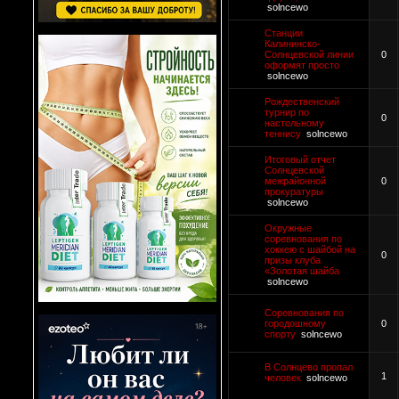
solncewo
Станции
Калининско-
Солнцевской линии
0
оформят просто
solncewo
Рождественский
турнир по
0
настольному
теннису
solncewo
Итоговый отчет
Солнцевской
межрайонной
0
прокуратуры
solncewo
Окружные
соревнования по
хоккею с шайбой на
0
призы клуба
«Золотая шайба
solncewo
Соревнования по
городошному
0
спорту
solncewo
В Солнцево пропал
1
человек
solncewo