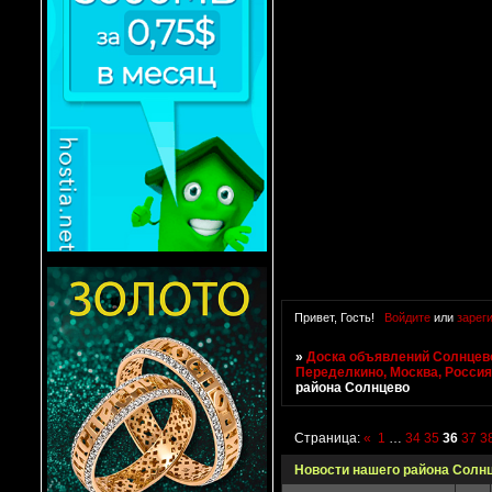
Привет, Гость!
Войдите
или
зарег
»
Доска объявлений Солнцево
Переделкино, Москва, Росси
района Солнцево
Страница:
«
1
…
34
35
36
37
3
Новости нашего района Солн