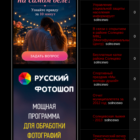
Управление
социальной защиты
населения
0
информирует
solncewo
В связи с открытием
в районе Солнцево
МФЦ
0
(Многофункциональный
Центр)
solncewo
Бесплатные катки
района Солнцево
0
solncewo
Спортивный
праздник «Мы
0
молоды душой»
solncewo
Отчет
муниципалетета за
0
2012 год
solncewo
Солнцевская лыжня
0
- 2013
solncewo
Тематический вечер
«Свет Вифлеемской
0