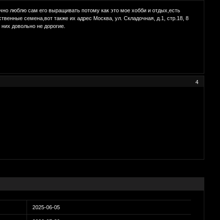
лично люблю сам его выращивать потому как это мое хобби и отдых,есть
твенные семена,вот также их адрес Москва, ул. Складочная, д.1, стр.18, 8
 них довольно не дорогие.
4
2025-06-05