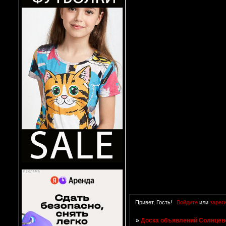
Привет, Гость!
Войдите
или
зарег
»
Доска объявлений Солнцево