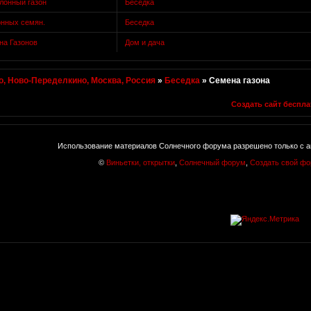
улонный газон
Беседка
онных семян.
Беседка
на Газонов
Дом и дача
, Ново-Переделкино, Москва, Россия
»
Беседка
»
Семена газона
Создать сайт беспла
Использование материалов Солнечного форума разрешено только с а
©
Виньетки, открытки
,
Солнечный форум
,
Создать свой ф