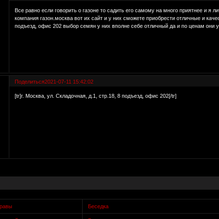
Все равно если говорить о газоне то садить его самому на много приятнее и я 
компания газон.москва вот их сайт и у них сможете приобрести отличные и качес
подъезд, офис 202 выбор семян у них вполне себе отличный да и по ценам они у
Поделиться
2021-07-11 15:42:02
[tr]г. Москва, ул. Складочная, д.1, стр.18, 8 подъезд, офис 202[/tr]
травы
Беседка