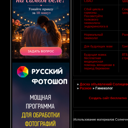
СВАО
здо
Сбой цикла и
Сек
гормоны.
здо
Посоветуйте
толкового
гинеколога-
эндокринолога в
Нормальный
Раз
гинеколог
Для будующих мам
Гри
Будущая мама:
ВТБ
бесплатная
стр
медицинская
помощь женщинам в
период беременн
»
Доска объявлений Солнцево
»
Разное
»
Гинеколог
Создать сайт бесплатно
Использование материалов Солнечно