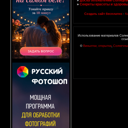
»
Доска объявлений Солнцево
»
Секреты красоты и здоровь
Создать сайт бесплатно
·
К
Использование материалов Солне
ссыл
©
Виньетки, открытки
,
Солнечны