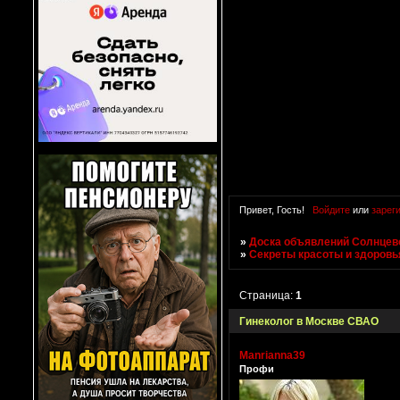
Привет, Гость!
Войдите
или
зарег
»
Доска объявлений Солнцево
»
Секреты красоты и здоровь
Страница:
1
Гинеколог в Москве СВАО
Manrianna39
Профи