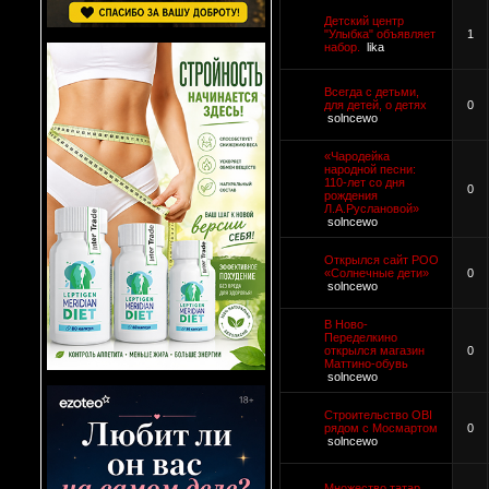
Детский центр
"Улыбка" объявляет
1
набор.
lika
Всегда с детьми,
для детей, о детях
0
solncewo
«Чародейка
народной песни:
110-лет со дня
0
рождения
Л.А.Руслановой»
solncewo
Открылся сайт РОО
«Солнечные дети»
0
solncewo
В Ново-
Переделкино
открылся магазин
0
Маттино-обувь
solncewo
Строительство OBI
рядом с Мосмартом
0
solncewo
Множество татар