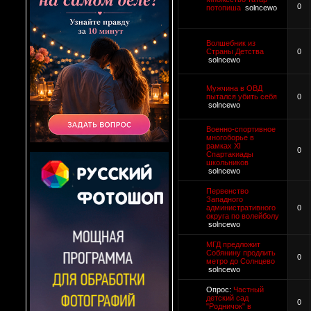
0
потопиша
solncewo
Волшебник из
Страны Детства
0
solncewo
Мужчина в ОВД
пытался убить себя
0
solncewo
Военно-спортивное
многоборье в
рамках ХI
0
Спартакиады
школьников
solncewo
Первенство
Западного
административного
0
округа по волейболу
solncewo
МГД предложит
Собянину продлить
0
метро до Солнцево
solncewo
Опрос:
Частный
детский сад
0
"Родничок" в