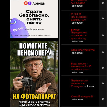
ФЕСТИВАЛЬ
АЭРОБИКИ
0
solncewo
С ДНЕМ
НАРОДНОГО
0
ЕДИНСТВА!
solncewo
В Ново-
Переделкино
открывается
0
детский сад
solncewo
Странное убийство
0
solncewo
Будь здоров -
Авиаторов 6 - 30
0
октября - фото
solncewo
Первые итоги
переписи в
0
Солнцево
solncewo
Юнный пожарный
0
solncewo