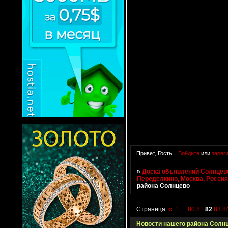
Привет, Гость!
Войдите
или
зарег
»
Доска объявлений Солнцево
Переделкино, Москва, Росси
района Солнцево
Страница:
«
1
…
80
81
82
83
8
Новости нашего района Солн