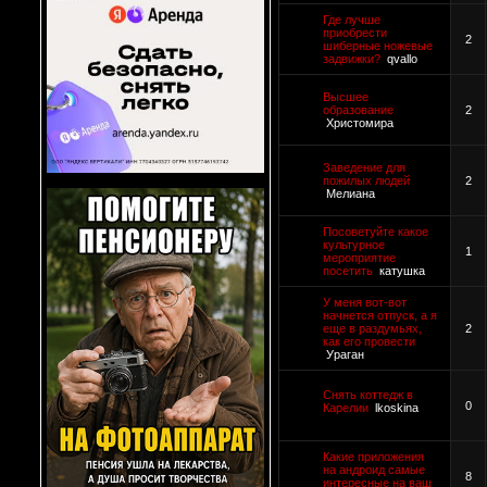
Где лучше
приобрести
2
шиберные ножевые
задвижки?
qvallo
Высшее
образование
2
Христомира
Заведение для
пожилых людей
2
Мелиана
Посоветуйте какое
культурное
1
мероприятие
посетить
катушка
У меня вот-вот
начнется отпуск, а я
еще в раздумьях,
2
как его провести
Ураган
Снять коттедж в
0
Карелии
lkoskina
Какие приложения
на андроид самые
8
интересные на ваш