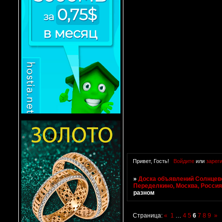
Привет, Гость!
Войдите
или
зарег
»
Доска объявлений Солнцево
Переделкино, Москва, Росси
разном
Страница:
«
1
…
4
5
6
7
8
9
»