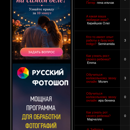
Питер
гена ильчак
А какая ваша
любимая игра?
4
Кирийшев Олег
Кто-то имеет опыт
работы в браузере
3
Indigo?
Semiramida
Как узнать рост
своего ребенка?
0
Emma
Обучиться
колокольному звону
3
онлайн
Молич
Обучиться
колокольному звону
0
онлайн
ира бенина
Как узнать рот
своего ребенка?
0
Марчелло
🎉 Забота о