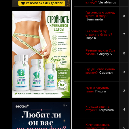
взгляд?
VasjaMerrus
Где женскую одежду
купить я могу?
8
Semiramida
Вы решили где
отдыхать будете?
7
Кира К.
Речные круизы Уфа
0
Казань
Gregory77
Где дешевле купить
3
крепеж?
Семеныч
Нужно закупить
2
титан
Пиколи
Кто куда ездит в
4
отпуск?
Terpsihora
Хочу совершить
путешествие в
5