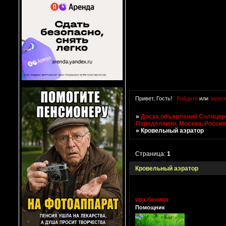
Привет, Гость!
Войдите
или
зарег
»
Доска объявлений Солнцево
Переделкино, Москва, Росси
»
Кровельный аэратор
Страница:
1
Кровельный аэратор
ира бенина
Помощник