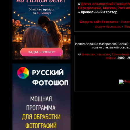
»
Доска объявлений Солнцево
Переделкино, Москва, Росси
»
Кровельный аэратор
Создать сайт бесплатно
·
Катал
форум бесплатно
·
Жив
Использование материалов Солнеч
только с активной ссылк
©
Виньетки, открытки
,
Солнечный
форум
,
2009 - 2