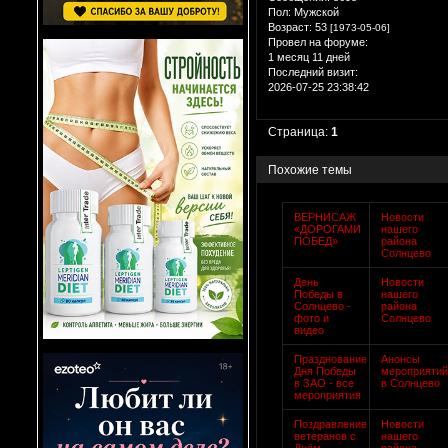
Пол:
Мужской
Возраст:
53
[1973-05-06]
Провел на форуме:
1 месяц 11 дней
Последний визит:
2026-07-25 23:38:42
Страница:
1
Похожие темы
ВЕРНИСАЖ
Новости
«ДОРОГАМИ
нашего
ПОБЕД»
района
Солнцево
День
Новости
Победы в
нашего
Солнцево -
района
фото и
Солнцево
видео
Празднование
Анонсы
Дня Победы
мероприяти
в ЗАО - все
в Солнцево
мероприятия
Поздравление
Новости
ветеранов с
нашего
Днём
района