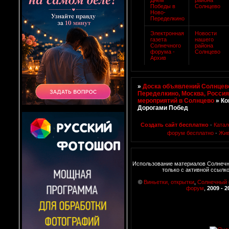
Победы в
Солнцево
Ново-
Переделкино
Электронная
Новости
газета
нашего
Солнечного
района
форума -
Солнцево
Архив
»
Доска объявлений Солнцево
Переделкино, Москва, Росси
мероприятий в Солнцево
»
Ко
Дорогами Побед
Создать сайт бесплатно
·
Катал
форум бесплатно
·
Жив
Использование материалов Солнеч
только с активной ссылк
©
Виньетки, открытки
,
Солнечный
форум
,
2009 - 2