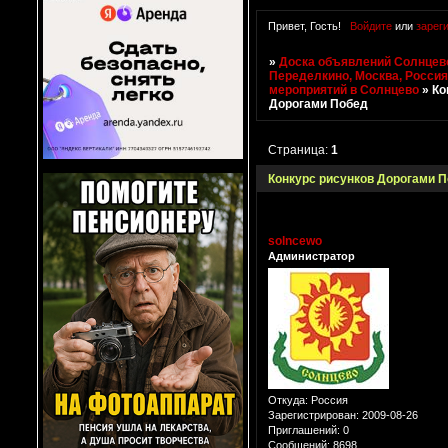
Привет, Гость!
Войдите
или
зарег
»
Доска объявлений Солнцево
Переделкино, Москва, Росси
мероприятий в Солнцево
»
Ко
Дорогами Побед
Страница:
1
Конкурс рисунков Дорогами 
solncewo
Администратор
Откуда:
Россия
Зарегистрирован
: 2009-08-26
Приглашений:
0
Сообщений:
8698