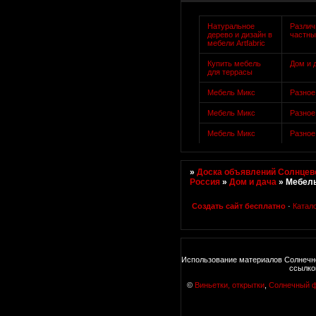
Натуральное
Разли
дерево и дизайн в
частны
мебели Artfabric
Купить мебель
Дом и 
для террасы
Мебель Микс
Разное
Мебель Микс
Разное
Мебель Микс
Разное
»
Доска объявлений Солнцево
Россия
»
Дом и дача
»
Мебел
Создать сайт бесплатно
·
Катал
Использование материалов Солнечно
ссылко
©
Виньетки, открытки
,
Солнечный 