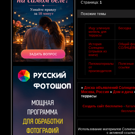
Страница:
1
Похожие темы
Ищу уличную
Беседка
мебель для
террасы
История
Общий фо
Солнцево
СОЛНЦЕ
(отрывок из
книги)
Пиломатериалы
Полезные
от
ссылки
производителя
»
Доска объявлений Солнцево
Москва, Россия
»
Дом и дача
террасы
Создать сайт бесплатно
·
Катал
бесплат
Использование материалов Солнечн
с активной ссылк