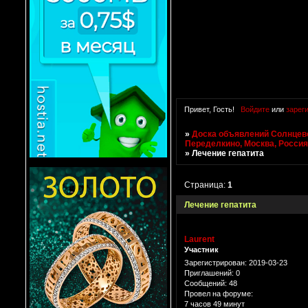
Привет, Гость!
Войдите
или
зарег
»
Доска объявлений Солнцево
Переделкино, Москва, Росси
»
Лечение гепатита
Страница:
1
Лечение гепатита
Laurent
Участник
Зарегистрирован
: 2019-03-23
Приглашений:
0
Сообщений:
48
Провел на форуме:
7 часов 49 минут