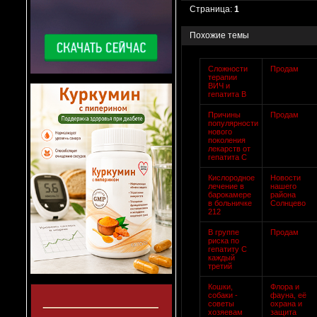
Страница:
1
Похожие темы
Сложности
Продам
терапии
ВИЧ и
гепатита В
Причины
Продам
популярности
нового
поколения
лекарств от
гепатита С
Кислородное
Новости
лечение в
нашего
барокамере
района
в больничке
Солнцево
212
В группе
Продам
риска по
гепатиту С
каждый
третий
Кошки,
Флора и
собаки -
фауна, её
советы
охрана и
хозяевам
защита