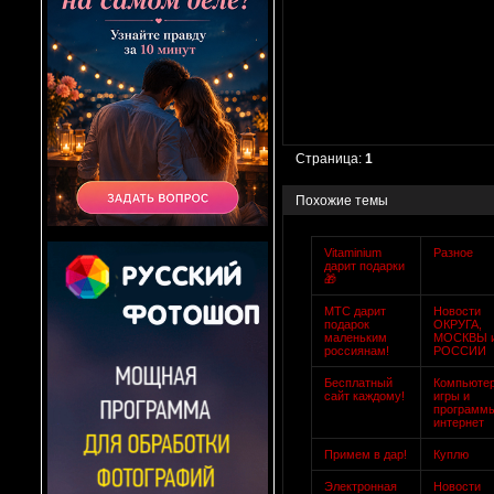
Страница:
1
Похожие темы
Vitaminium
Разное
дарит подарки
🎁
МТС дарит
Новости
подарок
ОКРУГА,
маленьким
МОСКВЫ 
россиянам!
РОССИИ
Бесплатный
Компьюте
сайт каждому!
игры и
программ
интернет
Примем в дар!
Куплю
Электронная
Новости