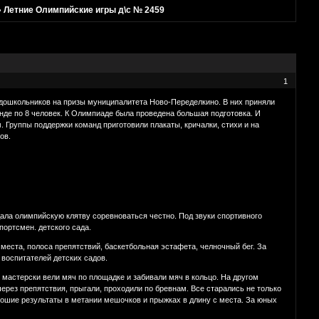
»
Летние Олимпийские игры д\с № 2459
1
дошкольников на призы муниципалитета Ново-Переделкино. В них приняли
де по 8 человек. К Олимпиаде была проведена большая подготовка. И
. Группы поддержки команд приготовили плакаты, кричалки, стихи и на
ов.
дала олимпийскую клятву соревноваться честно. Под звуки спортивного
ортсмен. детского сада.
 места, полоса препятствий, баскетбольная эстафета, челночный бег. За
 воспитателей детских садов.
 мастерски вели мяч по площадке и забивали мяч в кольцо. На другом
рез препятствия, прыгали, проходили по бревнам. Все старались не только
рошие результаты в метании мешочков и прыжках в длину с места. За юных