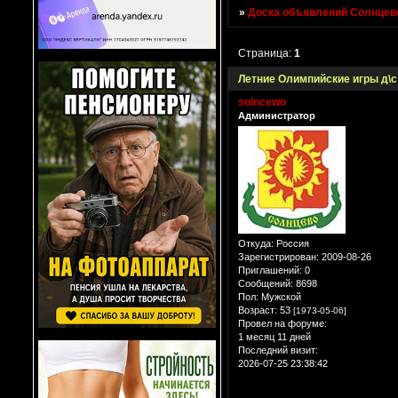
»
Доска объявлений Солнцево
Страница:
1
Летние Олимпийские игры д\с
solncewo
Администратор
Откуда:
Россия
Зарегистрирован
: 2009-08-26
Приглашений:
0
Сообщений:
8698
Пол:
Мужской
Возраст:
53
[1973-05-06]
Провел на форуме:
1 месяц 11 дней
Последний визит:
2026-07-25 23:38:42