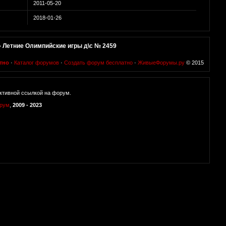
2011-05-20
2018-01-26
»
Летние Олимпийские игры д\с № 2459
тно
·
Каталог форумов
·
Создать форум бесплатно
·
ЖивыеФорумы.ру
© 2015
ктивной ссылкой на форум.
орум
,
2009 - 2023