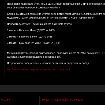
Пока жюри подводило итоги команды сыграли товарищеский матч в пионербол, в 
борьбе победу одержала команда «Улыбка».
Самые быстрые и ловкие по итогам всех пяти этапов Летних Олимпийских игр б
медалями, грамотами и призами от муниципалитета Ново-Переделкино.
ПобедителиЛетних Олимпийских игр в личном зачете
1 место – Горшков Иван (ДБОУ № 2459)
2 место – Гаджиев Валех (ЦО № 1455)
3 место – Мамедов Тунджай (ДБОУ № 2459)
Муниципалитет выражает благодарность заведующей д/с № 2459 Конищеву С.Ю. 
за организацию и проведение соревнований.
Поздравляем победителей и желаем всем новых спортивных побед!
http://www.np-mos.ru/sport-dosug-prazdn … kino-.html
с № 2459
Новости нашего района Солнцево