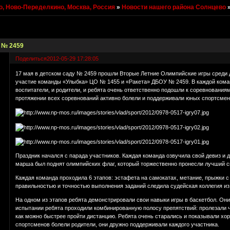
, Ново-Переделкино, Москва, Россия
»
Новости нашего района Солнцево
 № 2459
Поделиться
2012-05-29 17:28:05
17 мая в детском саду № 2459 прошли Вторые Летние Олимпийские игры среди 
участие команды «Улыбка» ЦО № 1455 и «Ракета» ДБОУ № 2459. В каждой коман
воспитатели, и родители, и ребята очень ответственно подошли к соревнованиям
протяжении всех соревнований активно болели и поддерживали юных спортсмен
Праздник начался с парада участников. Каждая команда озвучила свой девиз и 
марша был поднят олимпийских флаг, который торжественно пронесли лучший сп
Каждая команда проходила 6 этапов: эстафета на самокатах, метание, прыжки с
правильностью и точностью выполнения заданий следила судейская коллегия из
На одном из этапов ребята демонстрировали свои навыки игры в баскетбол. Они
испытании ребята проходили комбинированную полосу препятствий: пролезали че
как можно быстрее пройти дистанцию. Ребята очень старались и показывали хо
спортсменов болели родители, они дружно поддерживали каждого участника.