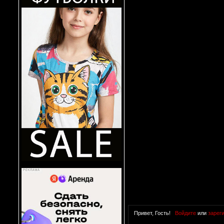
Привет, Гость!
Войдите
или
зарег