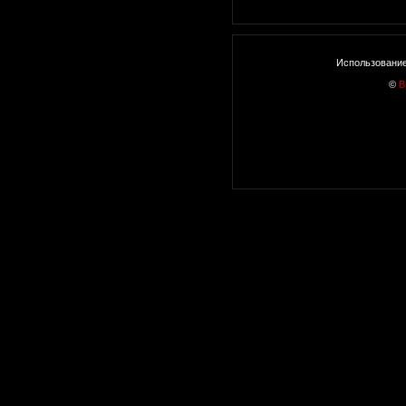
Использование
©
В