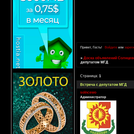
Привет, Гость!
Войдите
или
зарег
»
Доска объявлений Солнцево
депутатом МГД
Страница:
1
Встреча с депутатом МГД
solncewo
Администратор