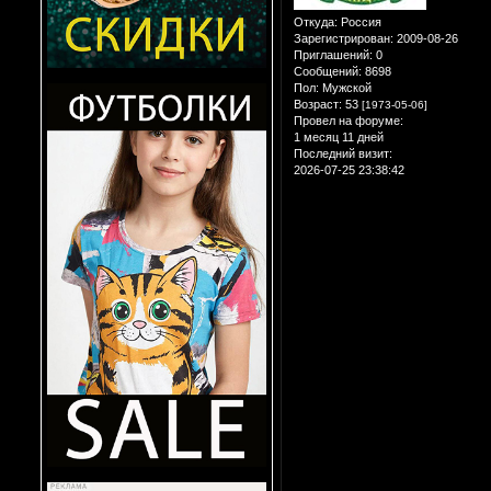
Откуда:
Россия
Зарегистрирован
: 2009-08-26
Приглашений:
0
Сообщений:
8698
Пол:
Мужской
Возраст:
53
[1973-05-06]
Провел на форуме:
1 месяц 11 дней
Последний визит:
2026-07-25 23:38:42