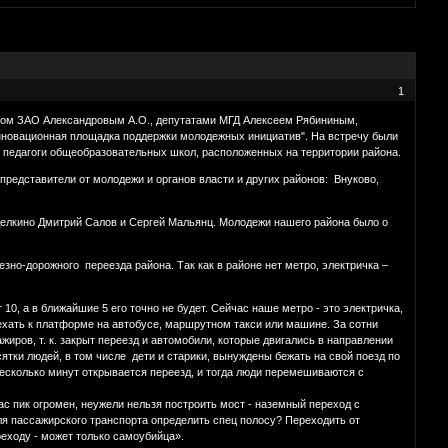
1
ктом ЗАО Александровым А.О., депутатами МГД Алексеем Рябининым,
нновационная площадка поддержки молодежных инициатив". На встречу были
 педагоги общеобразовательных школ, расположенных на территории района.
представители от молодежи и органов власти и других районов: Внуково,
лкино Дмитрий Салов и Сергей Мальянц. Молодежи нашего района было о
зно-дорожного переезда района. Так как в районе нет метро, электричка –
10, а в ближайшие 5 его точно не будет. Сейчас наше метро - это электричка,
ехать к платформе на автобусе, маршрутном такси или машине. За сотни
ров, т. к. закрыт переезд и автомобили, которые двигались в направлении
ятки людей, в том числе дети и старики, вынуждены бежать на свой поезд по
 несколько минут открывается переезд, и тогда люди перемешиваются с
ас пик огромен, неужели нельзя построить мост - наземный переход с
ля пассажирского транспорта определить спец полосу? Переходить от
еходу - может только самоубийца».