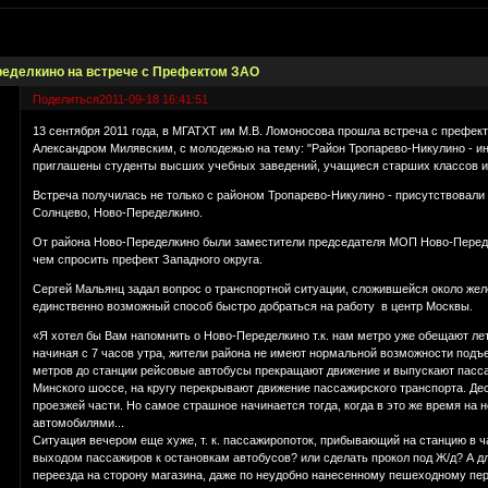
еделкино на встрече с Префектом ЗАО
Поделиться
2011-09-18 16:41:51
13 сентября 2011 года, в МГАТХТ им М.В. Ломоносова прошла встреча с префе
Александром Милявским, с молодежью на тему: "Район Тропарево-Никулино - и
приглашены студенты высших учебных заведений, учащиеся старших классов и
Встреча получилась не только с районом Тропарево-Никулино - присутствовали 
Солнцево, Ново-Переделкино.
От района Ново-Переделкино были заместители председателя МОП Ново-Переде
чем спросить префект Западного округа.
Сергей Мальянц задал вопрос о транспортной ситуации, сложившейся около желе
единственно возможный способ быстро добраться на работу в центр Москвы.
«Я хотел бы Вам напомнить о Ново-Переделкино т.к. нам метро уже обещают лет 
начиная с 7 часов утра, жители района не имеют нормальной возможности подъ
метров до станции рейсовые автобусы прекращают движение и выпускают пассажи
Минского шоссе, на кругу перекрывают движение пассажирского транспорта. Дес
проезжей части. Но самое страшное начинается тогда, когда в это же время на
автомобилями...
Ситуация вечером еще хуже, т. к. пассажиропоток, прибывающий на станцию в ч
выходом пассажиров к остановкам автобусов? или сделать прокол под Ж/д? А д
переезда на сторону магазина, даже по неудобно нанесенному пешеходному пер