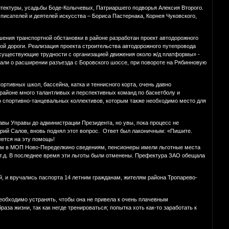
хитектуры, усадьбы Боде-Колычевых, Патриаршего подворья Алексия Второго.
писателей и деятелей искусства – Бориса Пастернака, Корнея Чуковского,
ния транспортной обстановки в районе разработан проект автодорожного
ой дороги. Реализация проекта строительства автодорожного путепровода
существующие трудности с организацией движения около ж/д платформы» -
али о расширении разъезда с Боровского шоссе, при повороте на Рябинновую
ртивных школ, бассейна, катка и теннисного корта, очень давно
районе много талантливых и перспективных команд по баскетболу и
о спортивно-танцевальных коллективов, которым также необходимо место для
лавы Управы до администрации Президента, но увы, пока процесс не
трий Салов, вновь поднял этот вопрос. Ответ был лаконичным: «Пишите.
ется на эту помощь!
шим в МОП Ново-Переделкино сведениям, пенсионеры имели льготные места
 т.д. В последнее время эти льготы были отменены. Префектура ЗАО обещала
, и вручались паспорта 14 летним гражданам, жителям района Тропарево-
необходимо устранять, чтобы она не привела к очень плачевным
аза жизни, так как негде тренироваться; попытка хоть как-то заработать к