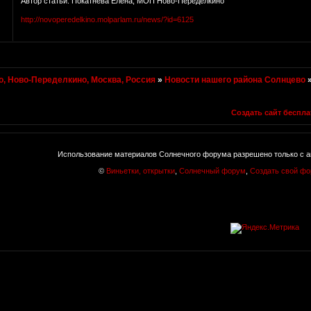
Автор статьи: Покатнёва Елена, МОП Ново-Переделкино
http://novoperedelkino.molparlam.ru/news/?id=6125
, Ново-Переделкино, Москва, Россия
»
Новости нашего района Солнцево
Создать сайт беспла
Использование материалов Солнечного форума разрешено только с а
©
Виньетки, открытки
,
Солнечный форум
,
Создать свой ф