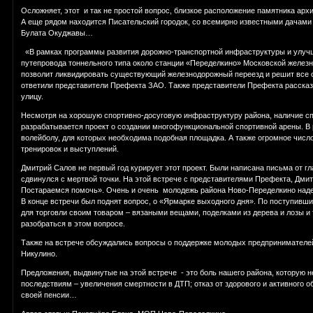
Осложняет, этот и так не простой вопрос, близкое расположение памятника ар
А еще рядом находится Писательский городок, со всемирно известными дачами 
Булата Окуджавы…
«В рамках программы развития дорожно-транспортной инфраструктуры и улучше
путепровода тоннельного типа около станции «Переделкино» Московской железн
позволит ликвидировать существующий железнодорожный переезд и решит все 
ответили представители Префекта ЗАО. Также представители Префекта рассказ
улицу.
Несмотря на хорошую спортивно-досуговую инфраструктуру района, наличие спо
разрабатывается проект о создании многофункциональной спортивной арены. В 
волейболу, для которых необходима подобная площадка. А также огромное числ
тренировок и выступлений.
Дмитрий Салов не первый год курирует этот проект. Были написана письма от г
сдвинулся с мертвой точки. На этой встрече с представителями Префекта, Дми
Постараемся помочь». Очень и очень молодежь района Ново-Переделкино наде
В конце встречи был поднят вопрос, о «Ярмарке выходного дня». По поступив
для торговли своим товаром – вязаными вещами, поделками из дерева и лозы и
разобраться в этом вопросе.
Также на встрече обсуждались вопросы о поддержке молодых предпринимателей
Никулино.
Предложения, выдвинутые на этой встрече - это боль нашего района, которую 
последствиям – увеличения смертности в ДТП; отказ от здорового и активного обр
своей пенсии…