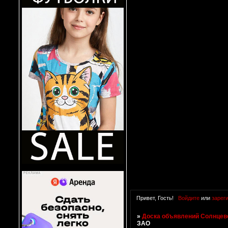
Привет, Гость!
Войдите
или
зарег
»
Доска объявлений Солнцево
ЗАО