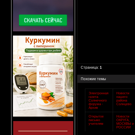
Страница:
1
Похожие темы
Электронная
Новости
газета
нашего
Солнечного
района
форума -
Солнцево
Архив
Открытое
Новости
письмо
ОКРУГА,
учителям
МОСКВЫ и
РОССИИ