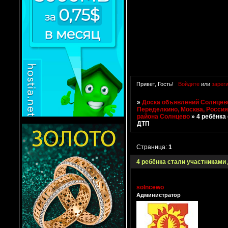
Привет, Гость!
Войдите
или
зарег
»
Доска объявлений Солнцево
Переделкино, Москва, Росси
района Солнцево
»
4 ребёнка
ДТП
Страница:
1
4 ребёнка стали участниками
solncewo
Администратор