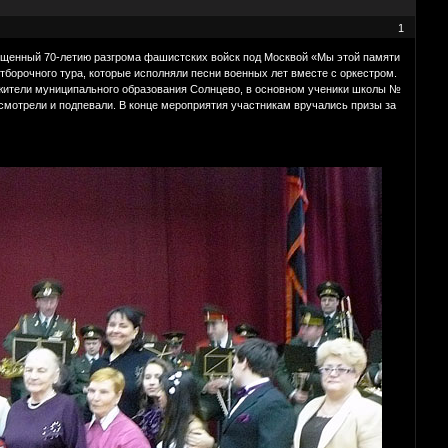
1
вященный 70-летию разгрома фашистских войск под Москвой «Мы этой памяти
отборочного тура, которые исполняли песни военных лет вместе с оркестром.
 жители муниципального образования Солнцево, в основном ученики школы №
смотрели и подпевали. В конце мероприятия участникам вручались призы за