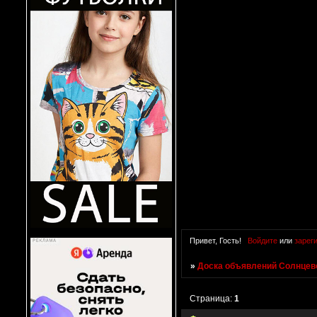
Привет, Гость!
Войдите
или
зарег
»
Доска объявлений Солнцево
Страница:
1