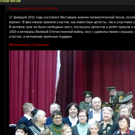
еской песни
Поделиться
2011-02-18 19:25:06
17 февраля 2011 года состоялся Фестиваль военно-патриотической песни, пос
верны». В фестивале приняли участие, как известные артисты, так и участники 
В актовом зале не было свободных мест, послушать артистов и ребят пришли и
1003 и ветераны Великой Отечественной войны, все с удовольствием слушали, 
участие, а ветеранам приятные подарки.
Муниципалет Солнцево