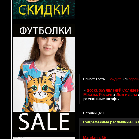
Привет, Гость!
Войдите
или
зарег
»
Доска объявлений Солнцево
Москва, Россия
»
Дом и дача
распашные шкафы
Страница:
1
Современные распашные ш
Manrianna39