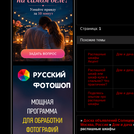
Страница:
1
Похожие темы
Распашные
Дом и дача
шкафы
Акцент
Распашной
Дом и дача
шкаф или
шкаф-купе в
спальню? Что
практичнее?
Поделюсь
Дом и дача
опытом про
распашные
шкафы
»
Доска объявлений Солнцево
Москва, Россия
»
Дом и дача
распашные шкафы