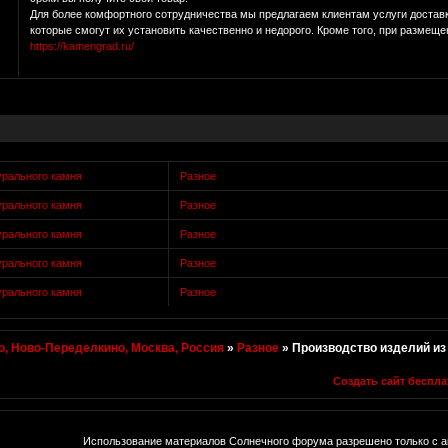
Для более комфортного сотрудничества мы предлагаем клиентам услуги доставк
которые смогут их установить качественно и недорого. Кроме того, при размеще
https://kamengrad.ru/
урального камня
Разное
урального камня
Разное
урального камня
Разное
урального камня
Разное
урального камня
Разное
, Ново-Переделкино, Москва, Россия
»
Разное
»
Производство изделий из
Создать сайт беспла
Использование материалов Солнечного форума разрешено только с а