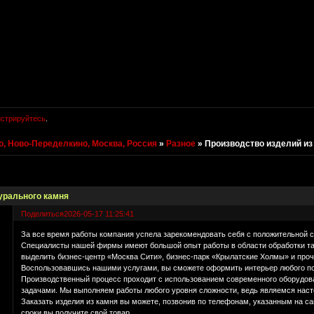
истрируйтесь
.
, Ново-Переделкино, Москва, Россия
»
Разное
»
Производство изделий из
урального камня
Поделиться
2026-05-17 11:25:41
За все время работы компания успела зарекомендовать себя с положительной с
Специалисты нашей фирмы имеют большой опыт работы в области обработки та
выделить бизнес-центр «Москва Сити», бизнес-парк «Крылатские Холмы» и проч
Воспользовавшись нашими услугами, вы сможете оформить интерьер любого по
Производственный процесс проходит с использованием современного оборудова
задачами. Мы выполняем работы любого уровня сложности, ведь являемся на
Заказать изделия из камня вы можете, позвонив по телефонам, указанным на са
сроки вы получите свой товар.