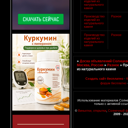
изделий из
натурального
камня
Производство
Разное
изделий из
натурального
камня
Производство
Разное
изделий из
натурального
камня
»
Доска объявлений Солнцево
Москва, Россия
»
Разное
»
Пр
из натурального камня
Создать сайт бесплатно
·
К
форум бесплатно
Использование материалов Солн
только с активной ссы
©
Виньетки, открытки
,
Солнечный ф
2009 - 20