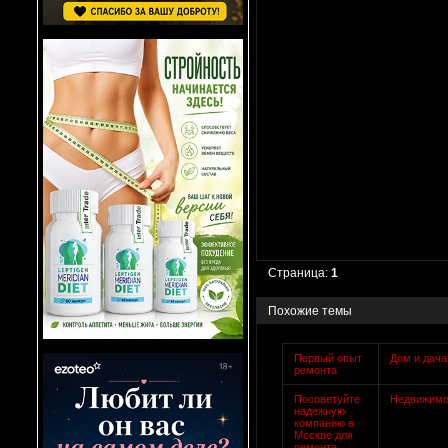
Страница:
1
Похожие темы
Первый опыт
Дом и дача
ремонта
Посоветуйте
Недвижимо
надежную
компанию в
Москве для
ремонта