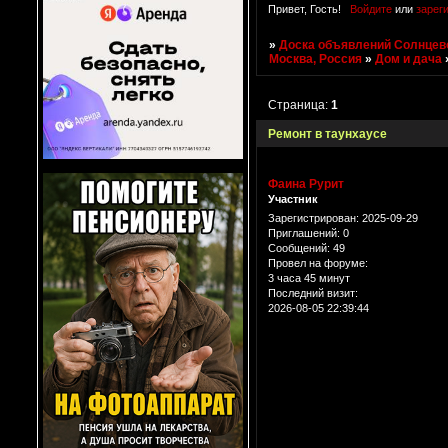
Привет, Гость!
Войдите
или
зарег
»
Доска объявлений Солнцево
Москва, Россия
»
Дом и дача
Страница:
1
Ремонт в таунхаусе
Фаина Рурит
Участник
Зарегистрирован
: 2025-09-29
Приглашений:
0
Сообщений:
49
Провел на форуме:
3 часа 45 минут
Последний визит:
2026-08-05 22:39:44