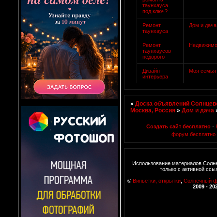
таунхауса
под ключ?
Ремонт
Дом и дача
таунхауса
Ремонт
Недвижимо
таунхаусов
недорого
Дизайн
Моя семья
интерьера
»
Доска объявлений Солнцево
Москва, Россия
»
Дом и дача
Создать сайт бесплатно
·
форум бесплатно
Использование материалов Солн
только с активной ссы
©
Виньетки, открытки
,
Солнечный 
2009 - 20