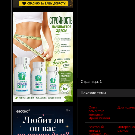
Страница:
1
Похожие темы
Опыт
Дом и дача
ремонта в
компании
Яркий Ремонт
Вахтовый
Интересно
метод в
разном
Киржаче: 15–