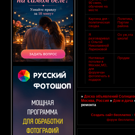
90 смен,
обучение на
месте
Картина дня -
Политика,
политическая
Партии
сводка
района
Я
Ох уж,эта
разговаривал
школа!
с Ольгой
Николаевной
Ларионовой
Натяжные
Продам
потолки в
Москве,МО,
для
форумчан
фотопечать в
подарок
»
Доска объявлений Солнцево
Москва, Россия
»
Дом и дача
ремонта
Создать сайт бесплатно
·
форум бесплатно