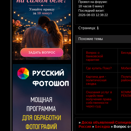
Провел на форуме:
18 часов 0 минут
Последний визит:
2026-08-03 12:38:22
Страница:
1
Похожие темы
Вопрос о
Бесед
банковской
гарантии
Где купить Поко?
Мобил
Картина дня -
Полит
политическая
район
сводка
Оказания услуг в
КОММ
содействии
РЕКЛ
получения права
собственности
через суд
»
Доска объявлений Солнцево
Россия
»
Беседка
»
Вопрос о 