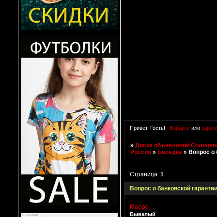
Привет, Гость!
Войдите
или
зарег
»
Доска объявлений Солнцево
Россия
»
Беседка
»
Вопрос о 
Страница:
1
Вопрос о банковской гаранти
Маерс
Бывалый