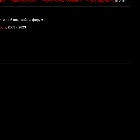
тно
·
Каталог форумов
·
Создать форум бесплатно
·
ЖивыеФорумы.ру
© 2015
ктивной ссылкой на форум.
орум
,
2009 - 2023