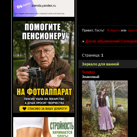
Привет, Гость!
Войдите
или
зарег
»
Доска объявлений Солнцево
Страница:
1
Зеркало для ванной
Sunday
Знакомый