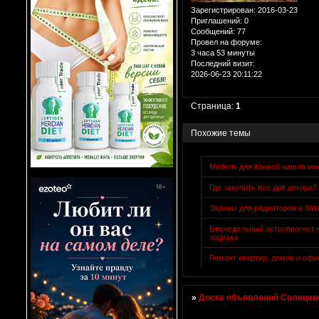
Зарегистрирован
: 2016-03-23
Приглашений:
0
Сообщений:
77
Провел на форуме:
3 часа 53 минуты
Последний визит:
2026-06-23 20:11:22
Страница:
1
Похожие темы
Мебель для ванной нашла им
Где закупить все для декора?
Экраны для радиаторов и бат
Еженедельный астропрогноз н
зодиака
Ремонт квартир, домов и офи
»
Доска объявлений Солнцево