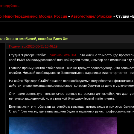
истрируйтесь
.
, Ново-Переделкино, Москва, Россия
»
Авто/мото/вело/гаражи
»
Студия «
оклейке автомобилей, оклейка Bmw Xm
Поделиться
2023-08-31 13:46:19
Студия "Бразерс Стайл"
оклейка BMW XM
- это именно то место, где професс
свой BMW XM полиуретановой пленкой legend matte, и выбор пал именно на эту с
Главное преимущество этой пленки - она не требует особого ухода. Это означае
оклейки. Никакой необходимости беспокоиться о царапинах или потертостях - 
На сайте "Бразерс Стайл" я нашел все необходимые подробности и фотоотчеты 
действительно команда профессионалов, которые берутся за дело с увлечением
Они также используют только качественные материалы для оклейки, что дает у
не только защищенной, но и стильной благодаря legend matte пленке.
Если вы хотите, чтобы ваш автомобиль выглядел потрясающе и при этом был н
Стайл". Это место, где ваша машина будет в надежных руках профессионалов, и