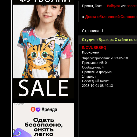
Привет, Гость!
Войдите
или
зарег
»
Доска объявлений Солнцево
Страница:
1
Студия «Бразерс Стайл» по 
INOVUSESEQ
Прохожий
Зарегистрирован
: 2023-05-10
Приглашений:
0
Сообщений:
4
Провел на форуме:
14 минут
Последний визит:
2023-10-01 08:49:13