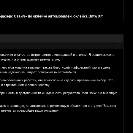
Бразерс Стайл» по оклейке автомобилей, оклейка Bmw Xm
1
ионализм и качество встречаются с инновацией и стилем. Я решил оклеить
тудию, и я очень доволен результатом.
т, что моя машина выглядит так же блестящей и эффектной, как и в день
пленка надежно защищает поверхность автомобиля.
о выполненных работах, что помогло мне сделать правильный выбор. Это
 и стремлением к совершенству.
веренность в долговечности и надежности результата. Моя BMW XM выглядит
адежно защищен, я настоятельно рекомендую обратиться в студию "Бразерс
 результат превзойдет ваши ожидания.