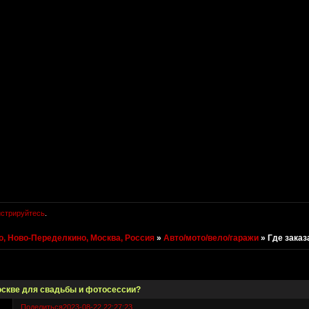
истрируйтесь
.
, Ново-Переделкино, Москва, Россия
»
Авто/мото/вело/гаражи
»
Где заказ
оскве для свадьбы и фотосессии?
Поделиться
2023-08-22 22:27:23