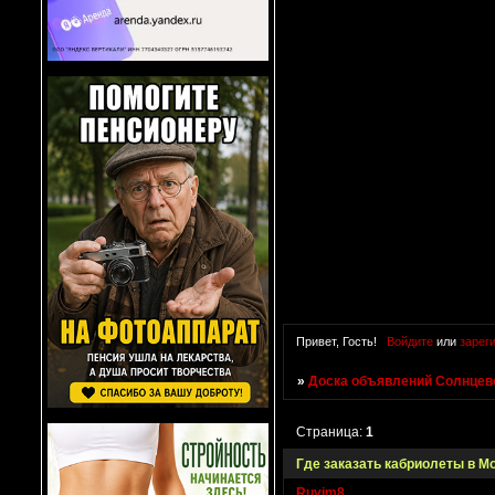
Привет, Гость!
Войдите
или
зарег
»
Доска объявлений Солнцево
Страница:
1
Где заказать кабриолеты в М
Ruvim8