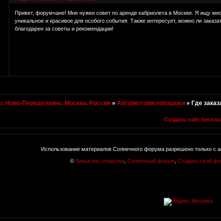
Привет, форумчане! Мне нужен совет по аренде кабриолета в Москве. Я ищу мес
уникальное и красивое для особого события. Также интересует, можно ли заказа
благодарен за советы и рекомендации!
, Ново-Переделкино, Москва, Россия
»
Авто/мото/вело/гаражи
»
Где заказ
Создать сайт беспла
Использование материалов Солнечного форума разрешено только с а
©
Виньетки, открытки
,
Солнечный форум
,
Создать свой ф