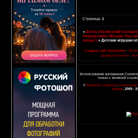
Страница:
1
»
Доска объявлений Солнцево
Переделкино, Москва, Росси
возраст
»
Детские игрушки о
Создать сайт бесплатно
·
Катал
форум бесплатно
·
Жив
Использование материалов Солнеч
только с активной ссылк
©
Виньетки, открытки
,
Солнечный
форум
,
2009 - 2