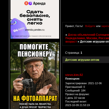
Привет, Гость!
Войдите
или
зарег
»
Доска объявлений Солнцево
Переделкино, Москва, Росси
возраст
»
Детские игрушки о
Страница:
1
Детские игрушки оптом
steve.kim.92
Помощник
Зарегистрирован
: 2021-12-06
Приглашений:
0
Сообщений:
184
Провел на форуме:
1 день 10 часов
Последний визит:
2023-10-09 21:53:19