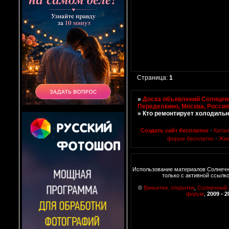
Страница:
1
»
Доска объявлений Солнцево
Переделкино, Москва, Росси
»
Кто ремонтирует холодильни
Создать сайт бесплатно
·
Катал
форум бесплатно
·
Жив
Использование материалов Солнеч
только с активной ссылк
©
Виньетки, открытки
,
Солнечный
форум
,
2009 - 2