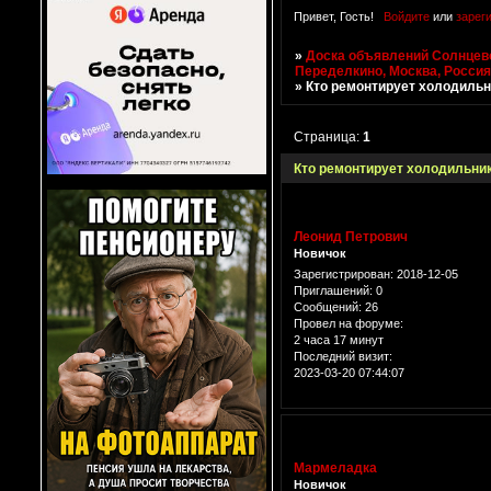
Привет, Гость!
Войдите
или
зарег
»
Доска объявлений Солнцево
Переделкино, Москва, Росси
»
Кто ремонтирует холодильни
Страница:
1
Кто ремонтирует холодильники
Леонид Петрович
Новичок
Зарегистрирован
: 2018-12-05
Приглашений:
0
Сообщений:
26
Провел на форуме:
2 часа 17 минут
Последний визит:
2023-03-20 07:44:07
Мармеладка
Новичок