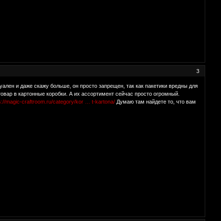
3
уален и даже скажу больше, он просто запрещен, так как пакетики вредны для
вар в картонные коробки. А их ассортимент сейчас просто огромный.
s://magic-craftroom.ru/category/kor … t-kartona/
Думаю там найдете то, что вам