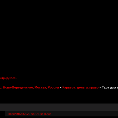
истрируйтесь
.
, Ново-Переделкино, Москва, Россия
»
Карьера, деньги, право
»
Тара для
Поделиться
2022-08-04 20:46:00