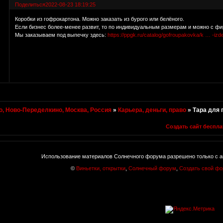
Поделиться
2022-08-23 18:19:25
Коробки из гофрокартона. Можно заказать из бурого или белёного.
Если бизнес более-менее развит, то по индивидуальным размерам и можно с ф
Мы заказываем под выпечку здесь:
https://ppgk.ru/catalog/gofroupakovka/k … -izde
, Ново-Переделкино, Москва, Россия
»
Карьера, деньги, право
»
Тара для
Создать сайт беспла
Использование материалов Солнечного форума разрешено только с а
©
Виньетки, открытки
,
Солнечный форум
,
Создать свой ф