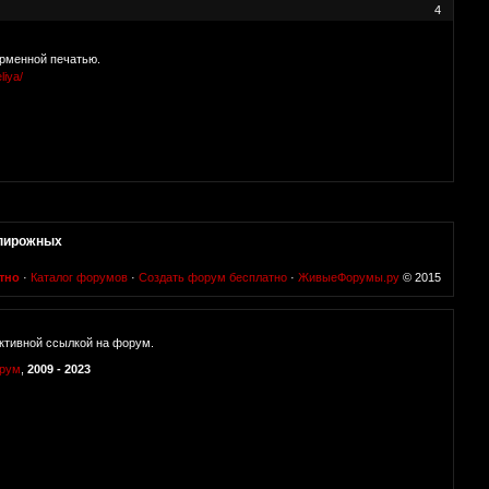
4
ирменной печатью.
liya/
 пирожных
тно
·
Каталог форумов
·
Создать форум бесплатно
·
ЖивыеФорумы.ру
© 2015
ктивной ссылкой на форум.
орум
,
2009 - 2023