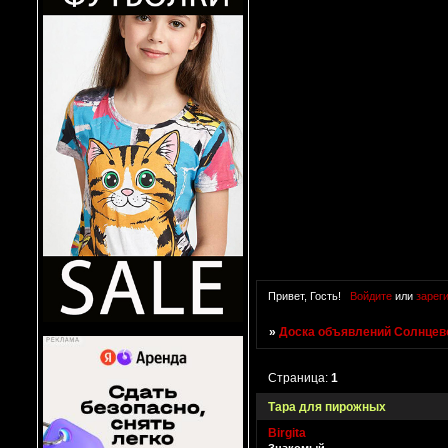
Привет, Гость!
Войдите
или
зарег
»
Доска объявлений Солнцево
Страница:
1
Тара для пирожных
Birgita
Знакомый