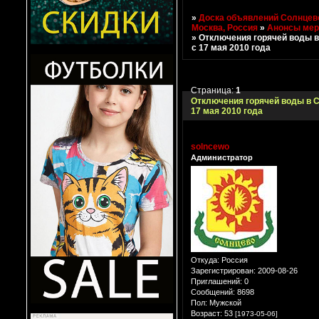
»
Доска объявлений Солнцево
Москва, Россия
»
Анонсы мер
»
Отключения горячей воды в
с 17 мая 2010 года
Страница:
1
Отключения горячей воды в С
17 мая 2010 года
solncewo
Администратор
Откуда:
Россия
Зарегистрирован
: 2009-08-26
Приглашений:
0
Сообщений:
8698
Пол:
Мужской
Возраст:
53
[1973-05-06]