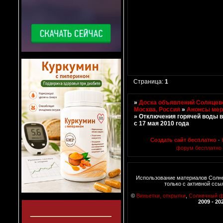
Страница:
1
»
Доска объявлений Солнцево
Москва, Россия
»
Анонсы мер
»
Отключения горячей воды в
с 17 мая 2010 года
Создать сайт бесплатно
·
форум бесплатно
Использование материалов Солн
только с активной ссы
©
Виньетки, открытки
,
Солнечный 
2009 - 20