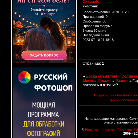
OksanaK
Участник
Зарегистрирован
: 2020-11-23
Приглашений:
0
Сообщений:
58
Провел на форуме:
3 часа 30 минут
Последний визит:
2023-07-10 21:18:18
Страница:
1
»
Доска объявлений Солнцево
Москва, Россия
»
Разное
»
Га
заказать в ателье?
Создать сайт бесплатно
·
форум бесплатно
Использование материалов Солн
только с активной ссы
©
Виньетки, открытки
,
Солнечный 
2009 - 20