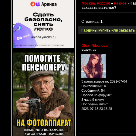
Москва, Россия
»
Разное
»
Га
заказать в ателье?
Страница:
1
Гардины купить или заказать
Olga_Nikonova
Участник
Зарегистрирован
: 2021-07-04
Приглашений:
0
Сообщений:
54
Провел на форуме:
3 часа 9 минут
Последний визит:
2023-07-13 23:16:28