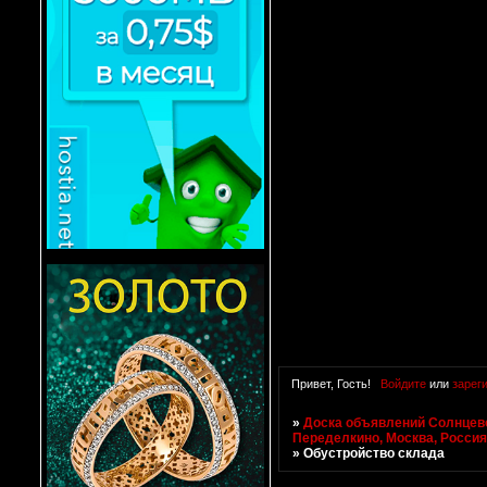
Привет, Гость!
Войдите
или
зарег
»
Доска объявлений Солнцево
Переделкино, Москва, Росси
»
Обустройство склада