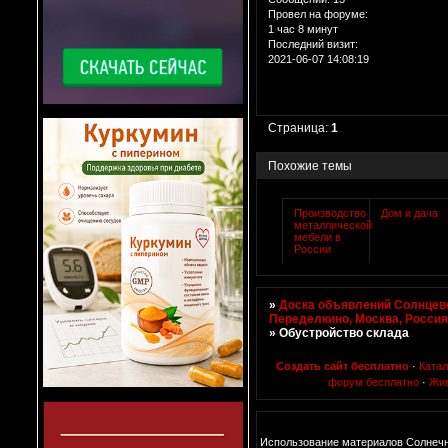
Провел на форуме:
1 час 8 минут
Последний визит:
2021-06-07 14:08:19
Страница:
1
Похожие темы
Производство
Дом и дача
металлической
мебели в
России
»
Доска объявлений Солнцево
Переделкино, Москва, Росси
»
Обустройство склада
Создать сайт бесплатно
·
Ката
форум бесплатно
·
Жи
Использование материалов Солнеч