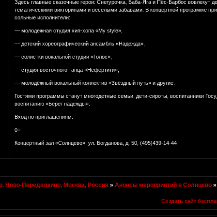
Здесь главные сказочные герои: Снегурочка, Баба-Яга и Пёс-Барбос вовлекут д
тематическими викторинами и весёлыми забавами. В концертной программе при
сольные исполнители:
— молодежная студия хип-хопа «My style»,
— детский хореографический ансамбль «Надежда»,
— солистки вокальной студии «Голос»,
— студия восточного танца «Нефертити»,
— молодёжный вокальный коллектив «Звёздный путь» и другие.
Гостями программы станут многодетные семьи, дети-сироты, воспитанники Гос
воспитанию «Берег надежды».
Вход по приглашениям.
0+
Концертный зал «Солнцево», ул. Богданова, д. 50, (495)439-14-44
, Ново-Переделкино, Москва, Россия
»
Анонсы мероприятий в Солнцево
Создать сайт беспла