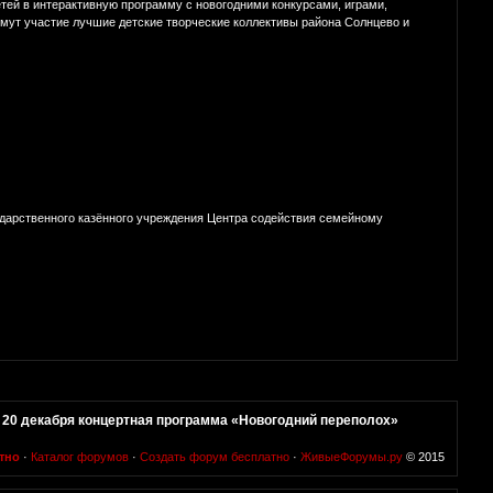
етей в интерактивную программу с новогодними конкурсами, играми,
мут участие лучшие детские творческие коллективы района Солнцево и
ударственного казённого учреждения Центра содействия семейному
»
20 декабря концертная программа «Новогодний переполох»
тно
·
Каталог форумов
·
Создать форум бесплатно
·
ЖивыеФорумы.ру
© 2015