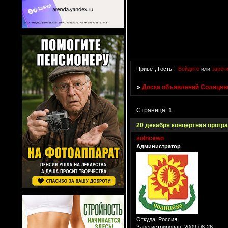
Привет, Гость!
Войдите
или
зарег
»
Доска объявлений Солнцево
Страница:
1
20 декабря концертная прогр
solncewo
Администратор
Откуда:
Россия
Зарегистрирован
: 2009-08-26