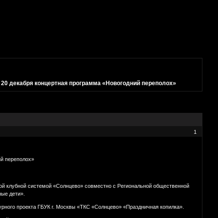
»
20 декабря концертная программа «Новогодний переполох»
1
ий переполох»
ой клубной системой «Солнцево» совместно с Региональной общественной
ые дети».
урного проекта ГБУК г. Москвы «ТКС «Солнцево» «Праздничная копилка».