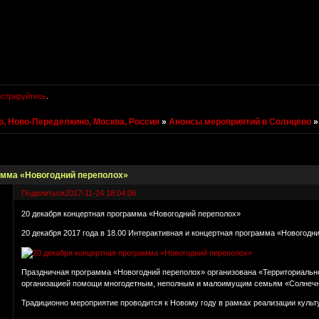
истрируйтесь
.
, Ново-Переделкино, Москва, Россия
»
Анонсы мероприятий в Солнцево
амма «Новогодний переполох»
Поделиться
2017-11-24 18:04:06
20 декабря концертная программа «Новогодний переполох»
20 декабря 2017 года в 18.00 Интерактивная и концертная программа «Новогодн
Праздничная программа «Новогодний переполох» организована «Территориальн
организацией помощи многодетным, неполным и малоимущим семьям «Солнечн
Традиционно мероприятие проводится к Новому году в рамках реализации культ