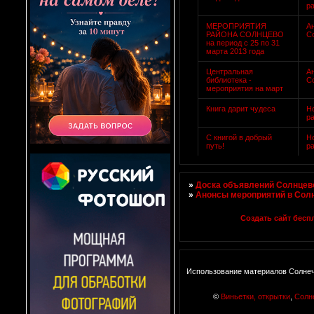
р
МЕРОПРИЯТИЯ
А
РАЙОНА СОЛНЦЕВО
С
на период с 25 по 31
марта 2013 года
Центральная
А
библиотека -
С
мероприятия на март
Книга дарит чудеса
Н
р
С книгой в добрый
Н
путь!
р
»
Доска объявлений Солнцево
»
Анонсы мероприятий в Сол
Создать сайт бесп
Использование материалов Солнеч
©
Виньетки, открытки
,
Солн