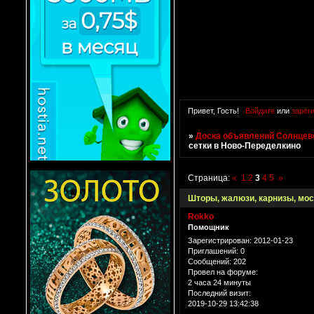
Привет, Гость!
Войдите
или
зарег
»
Доска объявлений Солнцево
сетки в Ново-Переделкино
Страница:
«
1
2
3
4
5
»
Шторы, жалюзи, карнизы, мос
Rokko
Помощник
Зарегистрирован
: 2012-01-23
Приглашений:
0
Сообщений:
202
Провел на форуме:
2 часа 24 минуты
Последний визит:
2019-10-29 13:42:38