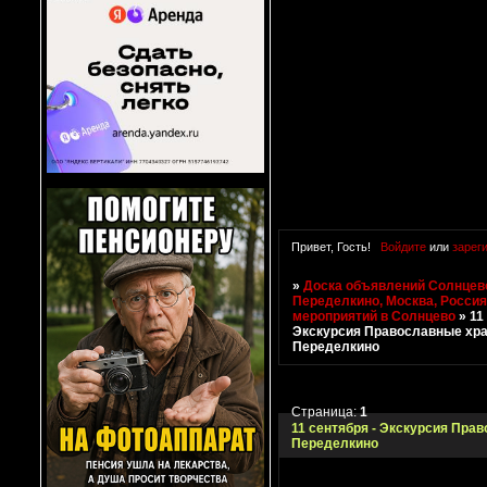
Привет, Гость!
Войдите
или
зарег
»
Доска объявлений Солнцево
Переделкино, Москва, Росси
мероприятий в Солнцево
»
11
Экскурсия Православные хр
Переделкино
Страница:
1
11 сентября - Экскурсия Пра
Переделкино