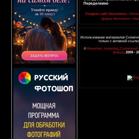
Переделкино
Создать сайт бесплатно
·
Катал
форум бесплатно
·
Жив
Использование материалов Солнеч
только с активной ссылк
©
Виньетки, открытки
,
Солнечный
форум
,
2009 - 2