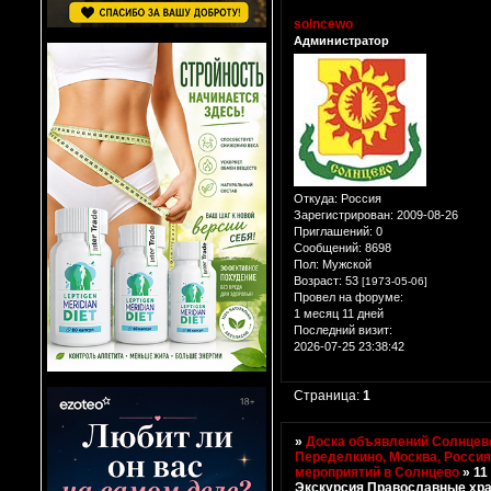
solncewo
Администратор
Откуда:
Россия
Зарегистрирован
: 2009-08-26
Приглашений:
0
Сообщений:
8698
Пол:
Мужской
Возраст:
53
[1973-05-06]
Провел на форуме:
1 месяц 11 дней
Последний визит:
2026-07-25 23:38:42
Страница:
1
»
Доска объявлений Солнцево
Переделкино, Москва, Росси
мероприятий в Солнцево
»
11
Экскурсия Православные хр