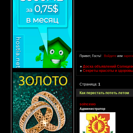
Привет, Гость!
Войдите
или
зарег
»
Доска объявлений Солнцево
»
Секреты красоты и здоровь
Страница:
1
Как перестать потеть летом
solncewo
Администратор