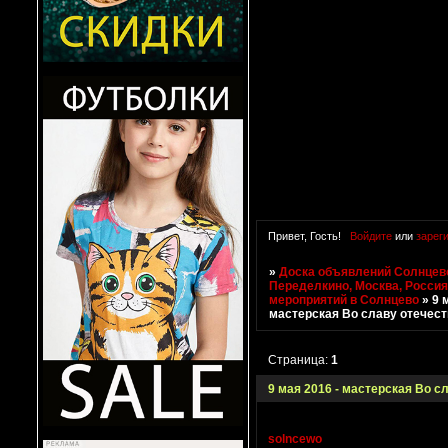
Привет, Гость!
Войдите
или
зарег
»
Доска объявлений Солнцево
Переделкино, Москва, Росси
мероприятий в Солнцево
»
9 
мастерская Во славу отечест
Страница:
1
9 мая 2016 - мастерская Во с
solncewo