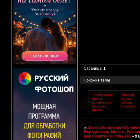
Страница:
1
Похожие темы
Электронная
Новости
газета
нашего
Солнечного
района
форума -
Солнцево
Архив
»
Доска объявлений Солнцево
Переделкино, Москва, Росси
мероприятий в Солнцево
»
9 