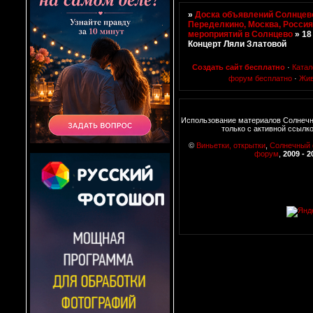
»
Доска объявлений Солнцево
Переделкино, Москва, Росси
мероприятий в Солнцево
»
18
Концерт Ляли Златовой
Создать сайт бесплатно
·
Катал
форум бесплатно
·
Жив
Использование материалов Солнеч
только с активной ссылк
©
Виньетки, открытки
,
Солнечный
форум
,
2009 - 2