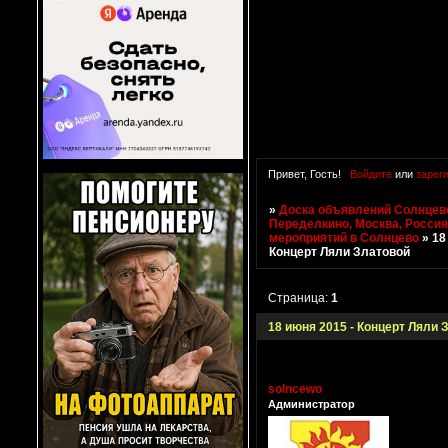
Привет, Гость!
Войдите
или
зарег
»
Доска объявлений Солнцево
Переделкино, Москва, Росси
мероприятий в Солнцево
»
18
Концерт Ляли Златовой
Страница:
1
18 июня 2015 - Концерт Ляли 
solncewo
Администратор