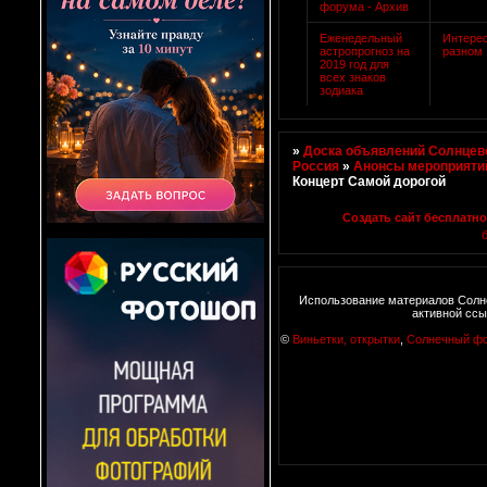
форума - Архив
Еженедельный
Интере
астропрогноз на
разном
2019 год для
всех знаков
зодиака
»
Доска объявлений Солнцево
Россия
»
Анонсы мероприяти
Концерт Самой дорогой
Создать сайт бесплатно
Использование материалов Солн
активной ссы
©
Виньетки, открытки
,
Солнечный ф