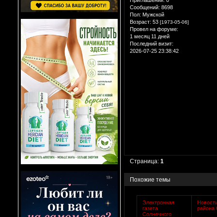
Приглашений:
0
Сообщений:
8698
Пол:
Мужской
Возраст:
53
[1973-05-06]
Провел на форуме:
1 месяц 11 дней
Последний визит:
2026-07-25 23:38:42
Страница:
1
Похожие темы
Электронная
Новост
газета
района
Солнечного