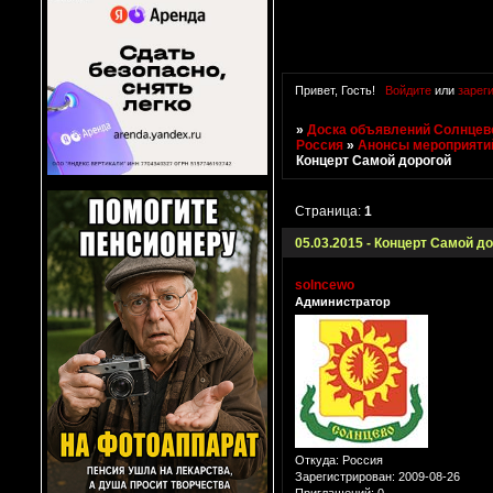
Привет, Гость!
Войдите
или
зарег
»
Доска объявлений Солнцево
Россия
»
Анонсы мероприяти
Концерт Самой дорогой
Страница:
1
05.03.2015 - Концерт Самой д
solncewo
Администратор
Откуда:
Россия
Зарегистрирован
: 2009-08-26