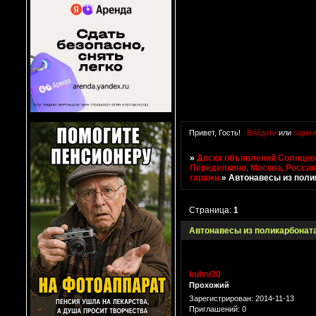
Привет, Гость!
Войдите
или
зарег
»
Доска объявлений Солнцево
Переделкино, Москва, Росси
гаражи
»
Автонавесы из поли
Страница:
1
Автонавесы из поликарбонат
kuhni30
Прохожий
Зарегистрирован
: 2014-11-13
Приглашений:
0