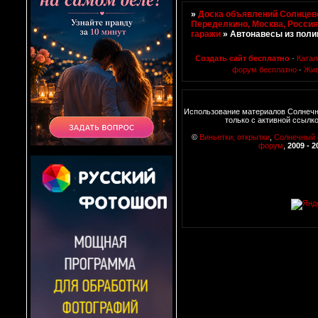
»
Доска объявлений Солнцево
Переделкино, Москва, Росси
гаражи
»
Автонавесы из поли
Создать сайт бесплатно
·
Катал
форум бесплатно
·
Жив
Использование материалов Солнеч
только с активной ссылк
©
Виньетки, открытки
,
Солнечный
форум
,
2009 - 2