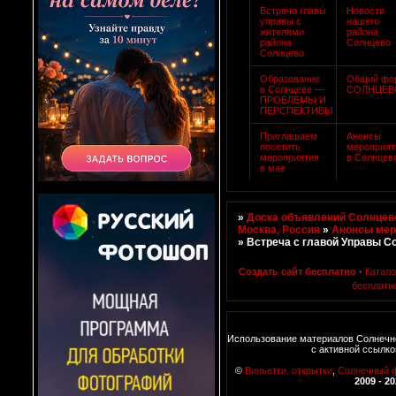
Встреча главы
Новости
управы с
нашего
жителями
района
района
Солнцево
Солнцево
Образование
Общий фо
в Солнцеве —
СОЛНЦЕВ
ПРОБЛЕМЫ И
ПЕРСПЕКТИВЫ
Приглашаем
Анонсы
посетить
мероприят
мероприятия
в Солнцев
в мае
»
Доска объявлений Солнцево
Москва, Россия
»
Анонсы мер
»
Встреча с главой Управы С
Создать сайт бесплатно
·
Катал
бесплатн
Использование материалов Солнечн
с активной ссылко
©
Виньетки, открытки
,
Солнечный 
2009 - 2