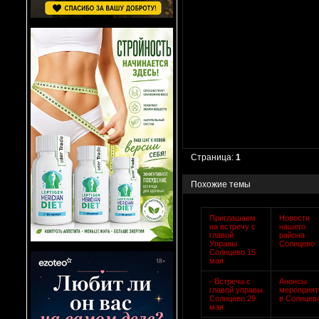
Страница:
1
Похожие темы
Приглашаем
Новости
на встречу с
нашего
главой
района
Управы
Солнцево
Солнцево 15
мая
- Встреча с
Анонсы
главой управы
мероприят
Солнцево 29
в Солнцев
мая