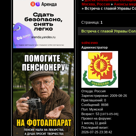
Москва, Россия
»
Анонсы мер
»
Встреча с главой Управы С
Страница:
1
Встреча с главой Управы Сол
solncewo
Администратор
Откуда:
Россия
Зарегистрирован
: 2009-08-26
Приглашений:
0
Сообщений:
8698
Пол:
Мужской
Возраст:
53
[1973-05-06]
Провел на форуме:
1 месяц 11 дней
Последний визит:
2026-07-25 23:38:42