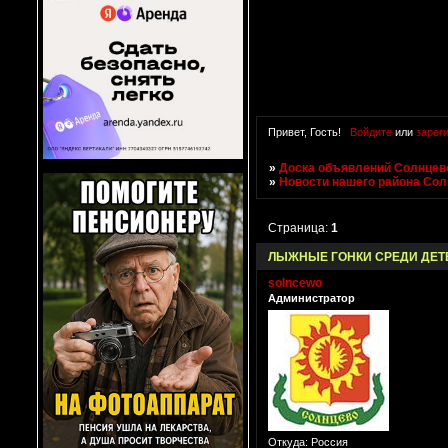
Привет, Гость!
Войдите
или
зарег
»
Доска объявлений Солнцево
»
Новости нашего района Со
Страница:
1
ЛЫЖНЫЕ ГОНКИ СРЕДИ ДЕТ
solncewo
Администратор
Откуда:
Россия