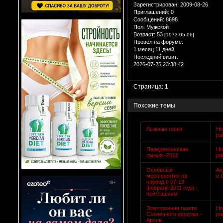
Зарегистрирован
: 2009-08-26
Приглашений:
0
Сообщений:
8698
Пол:
Мужской
Возраст:
53
[1973-05-06]
Провел на форуме:
1 месяц 11 дней
Последний визит:
2026-07-25 23:38:42
Страница:
1
Похожие темы
Лыжные гонки
Но
ра
Переделкинская
Но
лыжня -2012
ра
Основные
Ан
мероприятия на
в 
период с 07-13
февраля 2011 года -
приглашаем
Электронная газета
Но
Солнечного форума -
ра
Архив