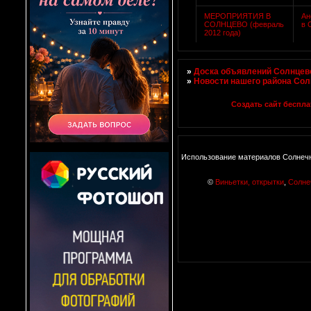
МЕРОПРИЯТИЯ В
Ан
СОЛНЦЕВО (февраль
в 
2012 года)
»
Доска объявлений Солнцево
»
Новости нашего района Со
Создать сайт беспла
Использование материалов Солнечн
©
Виньетки, открытки
,
Солне